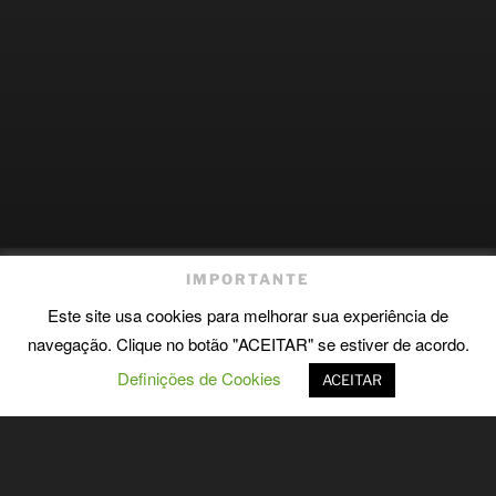
IMPORTANTE
“
Os livros são os mais silenciosos e constantes amigos; os
Este site usa cookies para melhorar sua experiência de
mais acessíveis e sábios conselheiros; e os mais pacientes
navegação. Clique no botão "ACEITAR" se estiver de acordo.
professores.”
(Charles W. Elliot)
Definições de Cookies
ACEITAR
nos Caminhos para Compostela
20 de setembro de 2025
– Centro de Memória de Vila do Conde