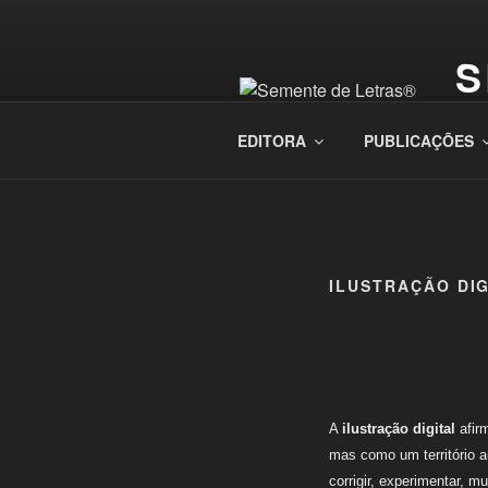
Saltar
para
S
o
conteúdo
– a
EDITORA
PUBLICAÇÕES
ILUSTRAÇÃO DIG
A
ilustração digital
afir
mas como um território a
corrigir, experimentar, m