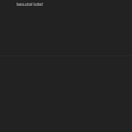
[
para cima
] [
voltar
]