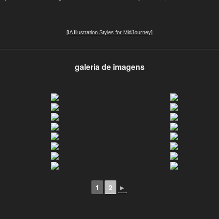
[
IA Illustration Styles for MidJourney
]
galeria de imagens
1
2
►