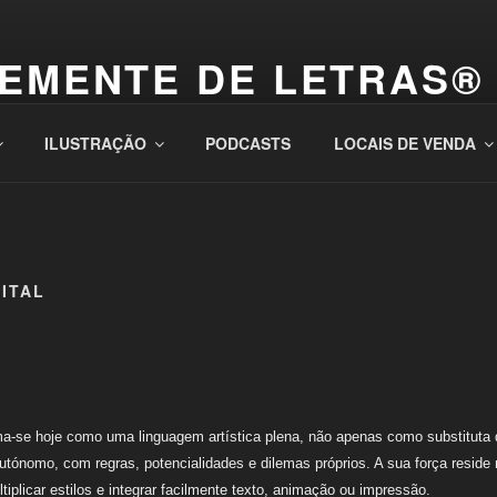
EMENTE DE LETRAS®
 semear letras no mundo das palavras – desde 2012 –
ILUSTRAÇÃO
PODCASTS
LOCAIS DE VENDA
ITAL
ma-se hoje como uma linguagem artística plena, não apenas como substituta d
utónomo, com regras, potencialidades e dilemas próprios. A sua força reside 
ultiplicar estilos e integrar facilmente texto, animação ou impressão.