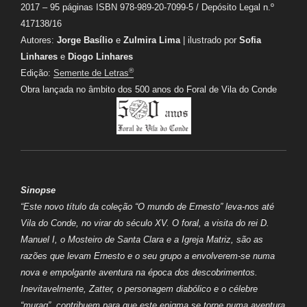
2017 – 95 páginas ISBN 978-989-20-7099-5 / Depósito Legal n.º
417138/16
Autores:
Jorge Basílio
e
Zulmira Lima
| ilustrado por
Sofia
Linhares
e
Diogo Linhares
®
Edição:
Semente de Letras
Obra lançada no âmbito dos 500 anos do Foral de Vila do Conde
Sinopse
“Este novo título da coleção “O mundo de Ernesto” leva-nos até
Vila do Conde, no virar do século XV. O foral, a visita do rei D.
Manuel I, o Mosteiro de Santa Clara e a Igreja Matriz, são as
razões que levam Ernesto e o seu grupo a envolverem-se numa
nova e empolgante aventura na época dos descobrimentos.
Inevitavelmente, Zatter, o personagem diabólico e o célebre
“murag”, contribuem para que este enigma se torne numa aventura