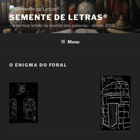
Saltar
para
SEMENTE DE LETRAS®
o
– a semear letras no mundo das palavras – desde 2012 –
conteúdo
Menu
O ENIGMA DO FORAL