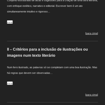
Conjunto estruturado de dicas e sugestões para a criação de uma obra literária,
com enfoque estético, narrativo e editorial. Escrever bem é um ato
simultaneamente intuitivo e rigoroso…
+++
[
para cima
]
II – Critérios para a inclusão de ilustrações ou
imagens num texto literário
Num livro ilustrado, as palavras só se completam com uma boa ilustração. Mas
há regras que devem ser observadas…
+++
[
para cima
]