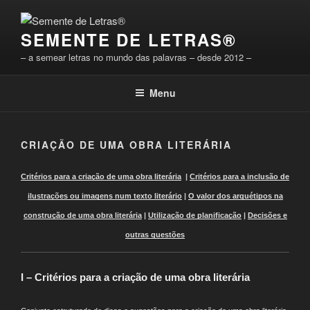
Saltar
para
SEMENTE DE LETRAS®
o
conteúdo
– a semear letras no mundo das palavras – desde 2012 –
Menu
CRIAÇÃO DE UMA OBRA LITERÁRIA
Critérios para a criação de uma obra literária
|
Critérios para a inclusão de
ilustrações ou imagens num texto literári
o
|
O valor dos arquétipos na
construção de uma obra literária
|
Utilização de planificação
|
Decisões e
outras questões
I – Critérios para a criação de uma obra literária