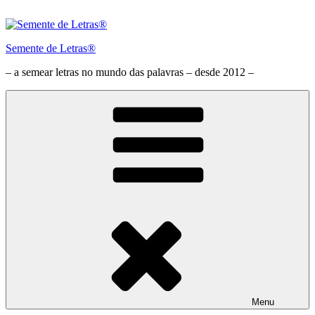
Saltar
para
o
Semente de Letras®
conteúdo
– a semear letras no mundo das palavras – desde 2012 –
Menu