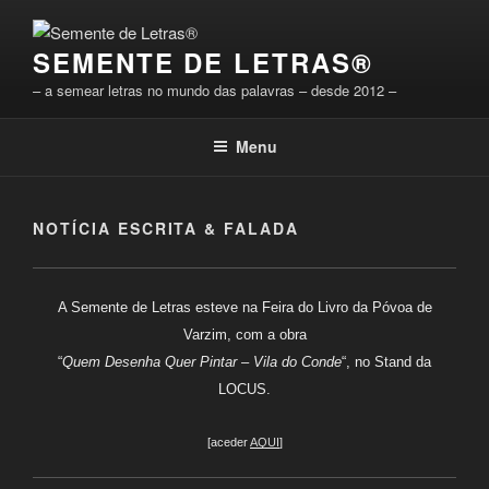
Saltar
para
SEMENTE DE LETRAS®
o
conteúdo
– a semear letras no mundo das palavras – desde 2012 –
Menu
NOTÍCIA ESCRITA & FALADA
A Semente de Letras esteve na Feira do Livro da Póvoa de
Varzim, com a obra
“
Quem Desenha Quer Pintar – Vila do Conde
“, no Stand da
LOCUS.
[aceder
AQUI
]