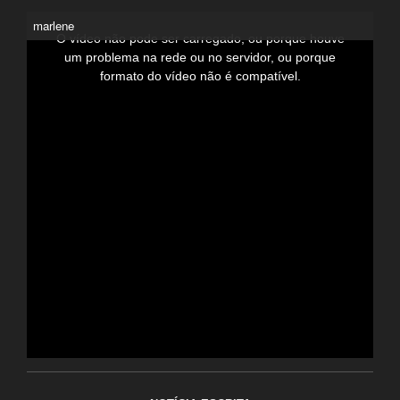
T
marlene
h
i
O vídeo não pode ser carregado, ou porque houve
s
i
um problema na rede ou no servidor, ou porque
s
a
formato do vídeo não é compatível.
m
o
d
a
l
w
i
n
d
o
w
.