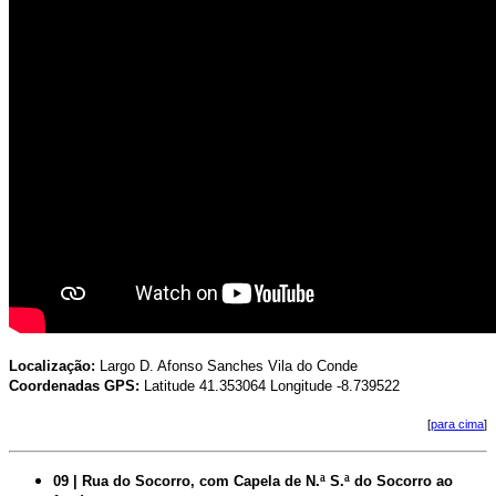
Localização:
Largo D. Afonso Sanches Vila do Conde
Coordenadas GPS:
Latitude 41.353064 Longitude -8.739522
[
para cima
]
09 | Rua do Socorro, com Capela de N.ª S.ª do Socorro ao