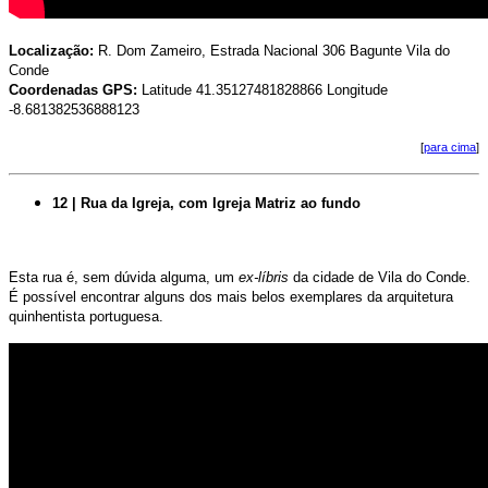
Localização:
R. Dom Zameiro, Estrada Nacional 306 Bagunte Vila do
Conde
Coordenadas GPS:
Latitude 41.35127481828866 Longitude
-8.681382536888123
[
para cima
]
12 | Rua da Igreja, com Igreja Matriz ao fundo
Esta rua é, sem dúvida alguma, um
ex-líbris
da cidade de Vila do Conde.
É possível encontrar alguns dos mais belos exemplares da arquitetura
quinhentista portuguesa.