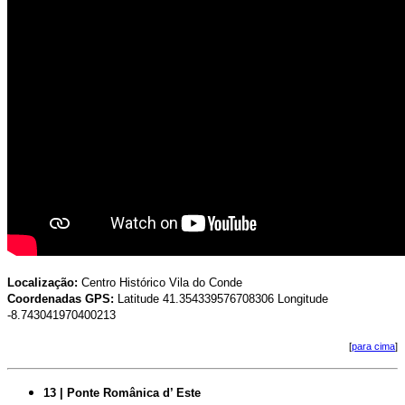
Localização:
Centro Histórico Vila do Conde
Coordenadas GPS:
Latitude 41.354339576708306 Longitude
-8.743041970400213
[
para cima
]
13 | Ponte Românica d’ Este