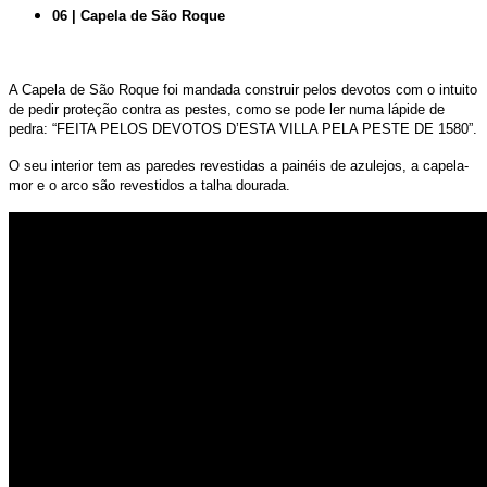
06 | Capela de São Roque
A Capela de São Roque foi mandada construir pelos devotos com o intuito
de pedir proteção contra as pestes, como se pode ler numa lápide de
pedra: “FEITA PELOS DEVOTOS D’ESTA VILLA PELA PESTE DE 1580”.
O seu interior tem as paredes revestidas a painéis de azulejos, a capela-
mor e o arco são revestidos a talha dourada.