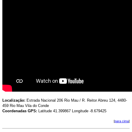
Localização:
Estrada Nacional 206
Rio Mau / R. Reitor Abreu 124, 4480-
459 Rio Mau Vila do Conde
Coordenadas GPS:
Latitude 41.399867 Longitude -8.679425
[
para cima
]