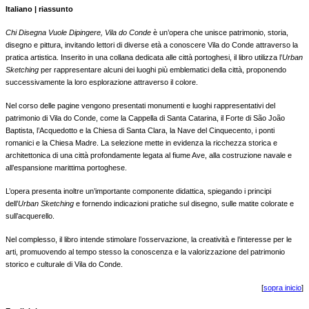
Italiano | r
iassunto
Chi Disegna Vuole Dipingere, Vila do Conde
è un’opera che unisce patrimonio, storia,
disegno e pittura, invitando lettori di diverse età a conoscere Vila do Conde attraverso la
pratica artistica. Inserito in una collana dedicata alle città portoghesi, il libro utilizza l’
Urban
Sketching
per rappresentare alcuni dei luoghi più emblematici della città, proponendo
successivamente la loro esplorazione attraverso il colore.
Nel corso delle pagine vengono presentati monumenti e luoghi rappresentativi del
patrimonio di Vila do Conde, come la Cappella di Santa Catarina, il Forte di São João
Baptista, l’Acquedotto e la Chiesa di Santa Clara, la Nave del Cinquecento, i ponti
romanici e la Chiesa Madre. La selezione mette in evidenza la ricchezza storica e
architettonica di una città profondamente legata al fiume Ave, alla costruzione navale e
all’espansione marittima portoghese.
L’opera presenta inoltre un’importante componente didattica, spiegando i principi
dell’
Urban Sketching
e fornendo indicazioni pratiche sul disegno, sulle matite colorate e
sull’acquerello.
Nel complesso, il libro intende stimolare l’osservazione, la creatività e l’interesse per le
arti, promuovendo al tempo stesso la conoscenza e la valorizzazione del patrimonio
storico e culturale di Vila do Conde.
[
sopra inicio
]