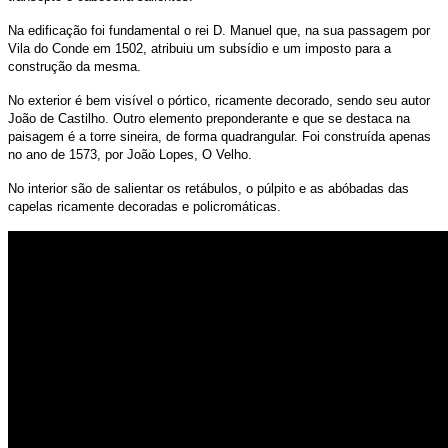
Na edificação foi fundamental o rei D. Manuel que, na sua passagem por
Vila do Conde em 1502, atribuiu um subsídio e um imposto para a
construção da mesma.
No exterior é bem visível o pórtico, ricamente decorado, sendo seu autor
João de Castilho. Outro elemento preponderante e que se destaca na
paisagem é a torre sineira, de forma quadrangular. Foi construída apenas
no ano de 1573, por João Lopes, O Velho.
No interior são de salientar os retábulos, o púlpito e as abóbadas das
capelas ricamente decoradas e policromáticas.