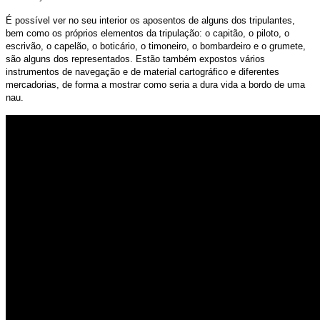
É possível ver no seu interior os aposentos de alguns dos tripulantes,
bem como os próprios elementos da tripulação: o capitão, o piloto, o
escrivão, o capelão, o boticário, o timoneiro, o bombardeiro e o grumete,
são alguns dos representados. E
stão também expostos vários
instrumentos de navegação e de material cartográfico e diferentes
mercadorias, de forma a mostrar como seria a dura vida a bordo de uma
nau.