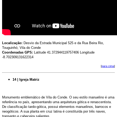
Localização:
Desvio da Estrada Municipal 525 e da Rua Beira Rio,
Touguinhó, Vila do Conde
Coordenadas GPS:
Latitude 41.372944119757406 Longitude
-8.702309131622314
[
para cima
]
14 | Igreja Matriz
Monumento emblemático de Vila do Conde. O seu estilo manuelino é uma
referência no país, apresentando uma arquitetura gótica e renascentista.
De classificação tardo-gótica, possui elementos manuelinos, barrocos e
neogóticos. A sua planta em cruz latina é constituída por três naves,
transepto e cabeceira salientes.