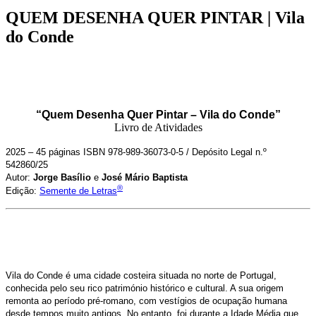
QUEM DESENHA QUER PINTAR | Vila
do Conde
“Quem Desenha Quer Pintar – Vila do Conde”
Livro de Atividades
2025 – 45 páginas ISBN 978-989-36073-0-5 / Depósito Legal n.º
542860/25
Autor:
Jorge Basílio
e
José Mário Baptista
®
Edição:
Semente de Letras
Vila do Conde é uma cidade costeira situada no norte de Portugal,
conhecida pelo seu rico património histórico e cultural. A sua origem
remonta ao período pré-romano, com vestígios de ocupação humana
desde tempos muito antigos. No entanto, foi durante a Idade Média que