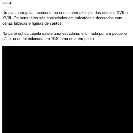
barra.
De planta irregular, apresenta no seu interior azulejos dos séculos XVII e
XVIII. Os seus tetos são apainelados em caixotões e decorados com
cenas bíblicas e figuras de santos.
Na parte sul da capela existe uma escadaria, encimada por um pequeno
pátio, onde foi colocada em 1940 uma cruz em pedra.