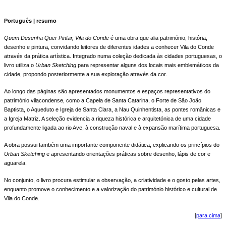
Português | resumo
Quem Desenha Quer Pintar, Vila do Conde
é uma obra que alia património, história,
desenho e pintura, convidando leitores de diferentes idades a conhecer Vila do Conde
através da prática artística. Integrado numa coleção dedicada às cidades portuguesas, o
livro utiliza o
Urban Sketching
para representar alguns dos locais mais emblemáticos da
cidade, propondo posteriormente a sua exploração através da cor.
Ao longo das páginas são apresentados monumentos e espaços representativos do
património vilacondense, como a Capela de Santa Catarina, o Forte de São João
Baptista, o Aqueduto e Igreja de Santa Clara, a Nau Quinhentista, as pontes românicas e
a Igreja Matriz. A seleção evidencia a riqueza histórica e arquitetónica de uma cidade
profundamente ligada ao rio Ave, à construção naval e à expansão marítima portuguesa.
A obra possui também uma importante componente didática, explicando os princípios do
Urban Sketching
e apresentando orientações práticas sobre desenho, lápis de cor e
aguarela.
No conjunto, o livro procura estimular a observação, a criatividade e o gosto pelas artes,
enquanto promove o conhecimento e a valorização do património histórico e cultural de
Vila do Conde.
[
para cima
]