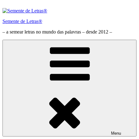
Saltar
para
o
Semente de Letras®
conteúdo
– a semear letras no mundo das palavras – desde 2012 –
Menu