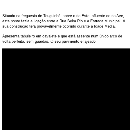
Situada na freguesia de Touguinhó, sobre o rio Este, afluente do rio Ave,
esta ponte fazia a ligação entre a Rua Beira Rio e a Estrada Municipal.
A
sua construção terá provavelmente ocorrido durante a Idade Média.
Apresenta tabuleiro em cavalete e que está assente num único arco de
volta perfeita, sem guardas. O seu pavimento é lajeado.