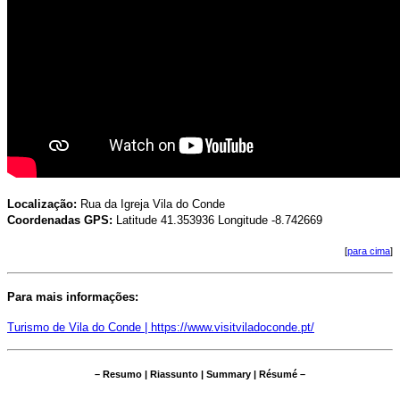
Localização:
Rua da Igreja Vila do Conde
Coordenadas GPS:
Latitude 41.353936 Longitude -8.742669
[
para cima
]
Para mais informações:
Turismo de Vila do Conde | https://www.visitviladoconde.pt/
– Resumo | Riassunto | Summary | Résumé –