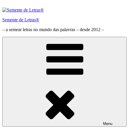
Saltar
para
o
Semente de Letras®
conteúdo
– a semear letras no mundo das palavras – desde 2012 –
Menu