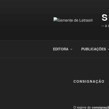
Saltar
para
S
o
conteúdo
– a
EDITORA
PUBLICAÇÕES
CONSIGNAÇÃO
O regime de
consignaç