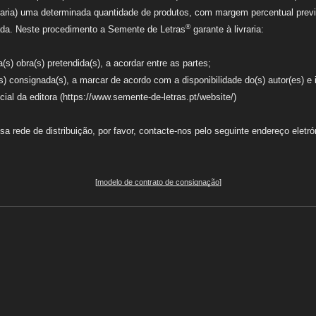
raria) uma determinada quantidade de produtos, com margem percentual previ
®
ada.
Neste procedimento a Semente de Letras
garante à livraria:
s) obra(s) pretendida(s), a acordar entre as partes;
s) consignada(s), a marcar de acordo com a disponibilidade do(s) autor(es) e
cial da editora (https://www.semente-de-letras.pt/website/)
sa rede de distribuição, por favor, contacte-nos pelo seguinte endereço eletr
[
modelo de contrato de consignação
]