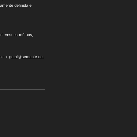
amente definida e
 interesses mútuos;
ónico:
geral@semente-de-