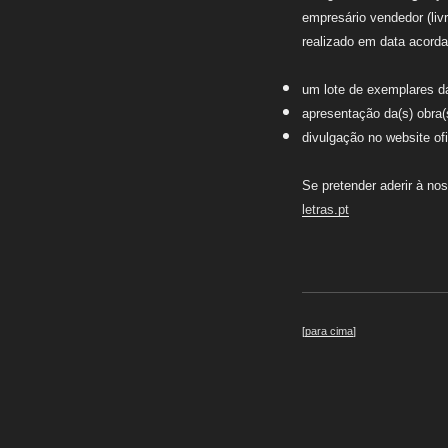
empresário vendedor (liv
realizado em data acord
um lote de exemplares da(
apresentação da(s) obra(
divulgação no website ofi
Se pretender aderir à nos
letras.pt
[
para cima
]