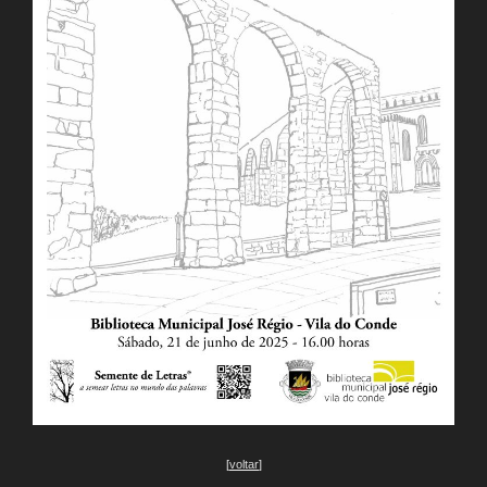
[
voltar
]