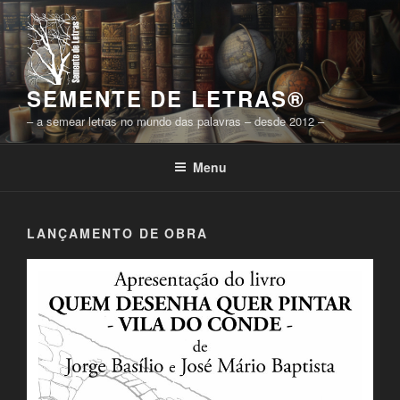
Saltar
para
o
conteúdo
SEMENTE DE LETRAS®
– a semear letras no mundo das palavras – desde 2012 –
Menu
LANÇAMENTO DE OBRA